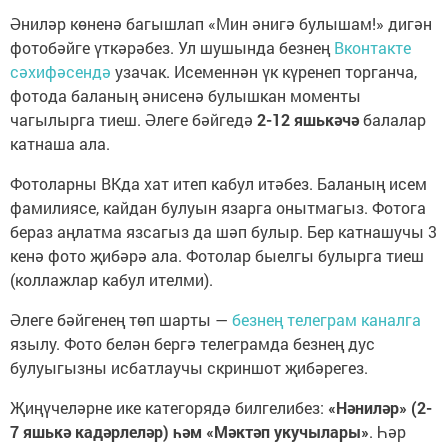
Әниләр көненә багышлап «Мин әнигә булышам!» дигән
фотобәйге үткәрәбез. Ул шушында безнең
Вконтакте
сәхифәсендә
узачак. Исеменнән үк күренеп торганча,
фотода баланың әнисенә булышкан моменты
чагылырга тиеш. Әлеге бәйгедә
2-12 яшькәчә
балалар
катнаша ала.
Фотоларны ВКда хат итеп кабул итәбез. Баланың исем
фамилиясе, кайдан булуын язарга онытмагыз. Фотога
бераз аңлатма язсагыз да шәп булыр. Бер катнашучы 3
кенә фото җибәрә ала. Фотолар быелгы булырга тиеш
(коллажлар кабул ителми).
Әлеге бәйгенең төп шарты —
безнең телеграм каналга
язылу. Фото белән бергә телеграмда безнең дус
булуыгызны исбатлаучы скриншот җибәрегез.
Җиңүчеләрне ике категорядә билгелибез:
«Нәниләр» (2-
7 яшькә кадәрлеләр) һәм «Мәктәп укучылары»
. Һәр