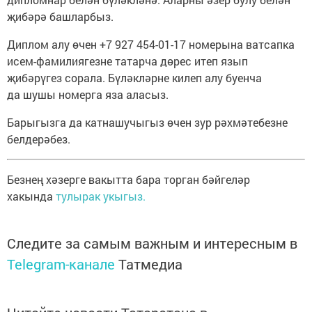
җибәрә башларбыз.
Диплом алу өчен +7 927 454-01-17 номерына ватсапка
исем-фамилиягезне татарча дөрес итеп язып
җибәрүгез сорала. Бүләкләрне килеп алу буенча
да шушы номерга яза аласыз.
Барыгызга да катнашучыгыз өчен зур рәхмәтебезне
белдерәбез.
Безнең хәзерге вакытта бара торган бәйгеләр
хакында
тулырак укыгыз.
Следите за самым важным и интересным в
Telegram-канале
Татмедиа