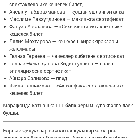
спектакленә ике кешелек билет,
Айсылу Габдрахманова — кулдан эшләнгән алка
Мөслимә Равзутдинова — макияжга сертификат
Фәнүзә Арсланова — «Сихерче» спектакленә ике
кешелек билет
Лилия Мохтарова — көнкүреш кирәк-яраклары
җыелмасы
Гөлназ Гәрәева — чәчәкләр кибетенә сертификат
Гөлназ Әхмәтҗанова-Хидиятуллина — лазер
эпиляциясенә сертификат
Айнара Салихова — плед
Язилә Галләмова — «Ак калфак» спектакленә ике
кешелек билет
Марафонда катнашкан
11 бала
аерым бүләкләргә лаек
булды.
Барлык җиңүчеләр һәм катнашучылар электрон
дипломнар белән бүләкләнә. Аларны әзер булу белән