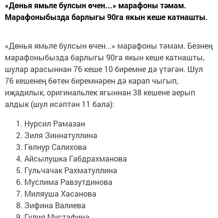
«Дөнья ямьле булсын өчен...» марафоны тәмам.
Марафоныбызда барлыгы 90га якын кеше катнашты.
«Дөнья ямьле булсын өчен...» марафоны тәмам. Безнең
марафоныбызда барлыгы 90га якын кеше катнашты,
шулар арасыннан 76 кеше 10 биремне дә үтәгән. Шул
76 кешенең бөтен биремнәрен дә карап чыгып,
иҗадилык, оригинальлек ягыннан 38 кешене аерып
алдык (шул исәптән 11 бала):
Нурсил Рамазан
Зиля Зиннатуллина
Гөлнур Салихова
Айсылушка Габдрахманова
Гульчачак Рахматуллина
Муслима Равзутдинова
Миляуша Хасанова
Зифина Валиева
Гулия Мустафина