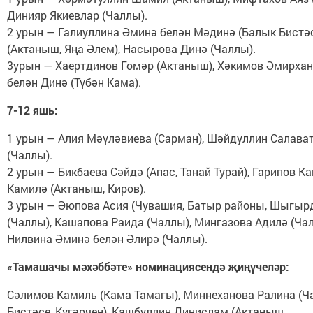
Динияр Якиевлар (Чаллы).
2 урын — Галиуллина Әминә белән Мәдинә (Балык Бистәсе
(Актаныш, Яңа Әлем), Насырова Динә (Чаллы).
3урын — Хаертдинов Гомәр (Актаныш), Хәкимов Әмирхан 
белән Динә (Түбән Кама).
7-12 яшь:
1 урын — Алия Мәүләвиева (Сарман), Шәйдуллин Салават,
(Чаллы).
2 урын — Бикбаева Сәйдә (Апас, Танай Турай), Гарипов К
Камилә (Актаныш, Киров).
3 урын — Әюпова Асия (Чувашия, Батыр районы, Шыгыр
(Чаллы), Кашапова Раида (Чаллы), Мингазова Адилә (Ча
Нилвина Әминә белән Әлирә (Чаллы).
«Тамашачы мәхәббәте» номинациясендә җиңүчеләр:
Сәлимов Камиль (Кама Тамагы), Миннеханова Ралина (Ч
Бистәсе, Күгәрчен), Кашбуллин Динислам (Актаныш,