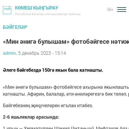
КӨМЕШ КЫҢГЫРАУ
16+
Республика балалар һәм яшүсмерләр газетасы
БӘЙГЕЛӘР
«Мин әнигә булышам» фотобәйгесе нәти
admin,
5 декабрь 2023 - 15:14
Әлеге бәйгебездә 150гә якын бала катнашты.
«Мин әнигә булышам» фотобәйгесе ахырына якынлашты.
катнашты. Афәрин, балалар, әти-әниләрегезгә бик теләп
Бәйгебезнең җиңүчеләрен игълан итәбез.
2-6 яшьлекләр арасында:
1 урын — Хөрмәтуллин Шамил (Актаныш), Мифтахов Аяз (К