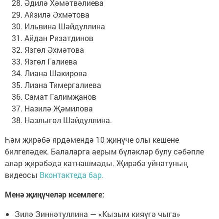
Әдилә Хәмәтвәлиева
Айзилә Әхмәтова
Ильвина Шәйдуллина
Айдан Ризатдинов
Язгөл Әхмәтова
Язгөл Галиева
Лиана Шакирова
Лиана Тимергалиева
Самат Галимҗанов
Назилә Җәмилова
Назлыгөл Шәйдуллина.
Һәм җирәбә ярдәмендә 10 җиңүче олы кешене
билгеләдек. Балаларга аерым бүләкләр булу сәбәпле
алар җирәбәдә катнашмады. Җирәбә уйнатуның
видеосы
Вконтактеда бар.
Менә җиңүчеләр исемлеге:
Зилә Зиннәтуллина — «Кызым кияүгә чыга»