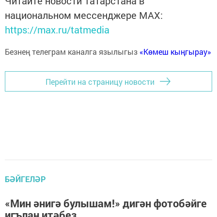
Читайте новости Татарстана в
национальном мессенджере MАХ:
https://max.ru/tatmedia
Безнең телеграм каналга язылыгыз
«Көмеш кыңгырау»
Перейти на страницу новости
БӘЙГЕЛӘР
«Мин әнигә булышам!» дигән фотобәйге
игълан итәбез