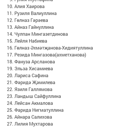
Алия Хаирова
Рузиля Валиуллина
Гөлназ Гәрәева
Айназ Гайнуллина
Чулпан Мингазетдинова
Лейля Набиева
Гөлназ Әхмәтҗанова-Хидиятуллина
Резида Мингазова(ахметханова)
Фануза Арсланова
Эльза Хисамиева
Лариса Сафина
Фәридә Җәмилева
Язиля Галлямова
Ландыш Сайфуллина
Лейсан Акмалова
Фарида Нигматуллина
Айнара Салихова
Лилия Мухтарова