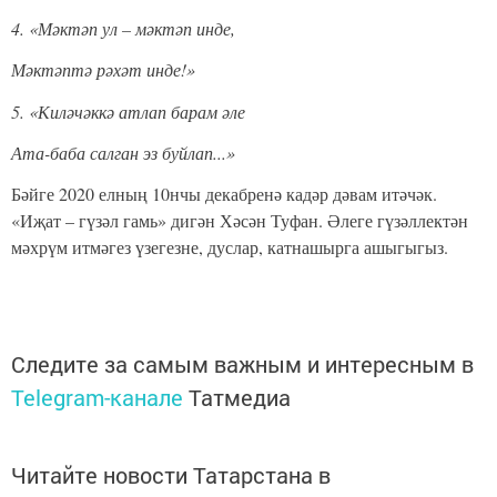
4. «Мәктәп ул – мәктәп инде,
Мәктәптә рәхәт инде!»
5. «Киләчәккә атлап барам әле
Ата-баба салган эз буйлап...»
Бәйге 2020 елның 10нчы декабренә кадәр дәвам итәчәк.
«Иҗат – гүзәл гамь» дигән Хәсән Туфан. Әлеге гүзәллектән
мәхрүм итмәгез үзегезне, дуслар, катнашырга ашыгыгыз.
Следите за самым важным и интересным в
Telegram-канале
Татмедиа
Читайте новости Татарстана в