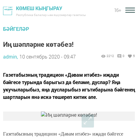
КӨМЕШ КЫҢГЫРАУ
16+
Республика балалар һәм яшүсмерләр газетасы
БӘЙГЕЛӘР
Иң шәпләрне көтәбез!
admin,
10 сентябрь 2020 - 09:47
2212
0
5
Газетабызның традицион «Дәвам итәбез» иҗади
бәйгесе турында барыгыз да беләме, дуслар? Яңа
укучыларыбыз, яңа дусларыбыз игътибарына бәйгенең
шартларын янә искә төшереп китик әле.
Газетабызның традицион «Дәвам итәбез» иҗади бәйгесе