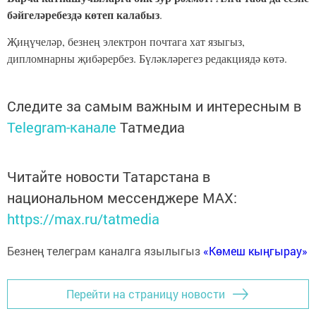
бәйгеләребездә көтеп калабыз
.
Җиңүчеләр, безнең электрон почтага хат языгыз,
дипломнарны җибәрербез. Бүләкләрегез редакциядә көтә.
Следите за самым важным и интересным в
Telegram-канале
Татмедиа
Читайте новости Татарстана в
национальном мессенджере MАХ:
https://max.ru/tatmedia
Безнең телеграм каналга язылыгыз
«Көмеш кыңгырау»
Перейти на страницу новости