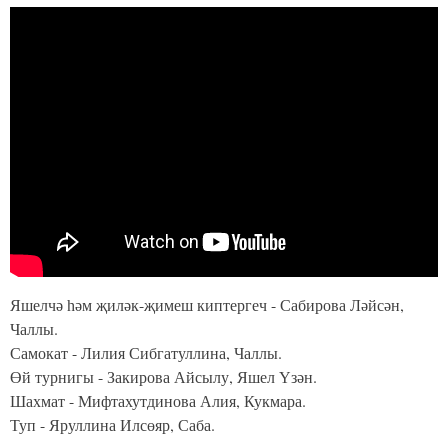
Яшелчә һәм җиләк-җимеш киптергеч - Сабирова Ләйсән,
Чаллы.
Самокат - Лилия Сибгатуллина, Чаллы.
Өй турнигы - Закирова Айсылу, Яшел Үзән.
Шахмат - Мифтахутдинова Алия, Кукмара.
Туп - Яруллина Илсөяр, Саба.