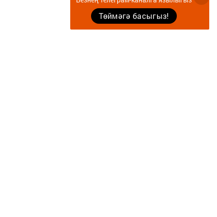
Төймәгә басыгыз!
Документлар
Җырларыбыз
Укучылар иҗаты