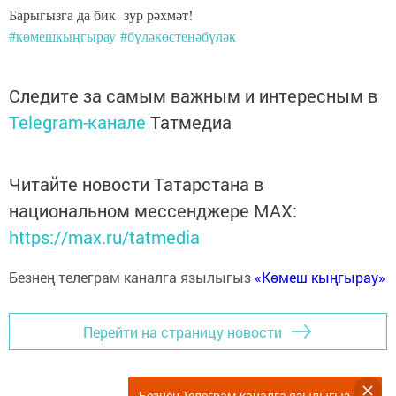
Барыгызга да бик зур рәхмәт!
#көмешкыңгырау
#бүләкөстенәбүләк
Следите за самым важным и интересным в
Telegram-канале
Татмедиа
Читайте новости Татарстана в
национальном мессенджере MАХ:
https://max.ru/tatmedia
Безнең телеграм каналга язылыгыз
«Көмеш кыңгырау»
Перейти на страницу новости
Безнең Телеграм-каналга язылыгыз