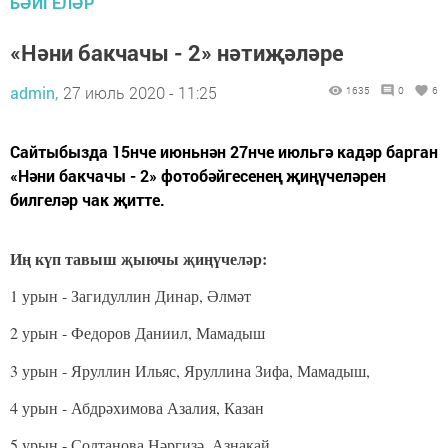
БӘЙГЕЛӘР
«Нәни бакчачы - 2» нәтиҗәләре
admin,
27 июль 2020 - 11:25
1635
0
6
Сайтыбызда 15нче июньнән 27нче июльгә кадәр барган
«Нәни бакчачы - 2» фотобәйгесенең җиңүчеләрен
билгеләр чак җитте.
Иң күп тавыш җыючы җиңүчеләр:
1 урын - Загидуллин Динар, Әлмәт
2 урын - Федоров Даниил, Мамадыш
3 урын - Яруллин Ильяс, Яруллина Зифа, Мамадыш,
4 урын - Абдрәхимова Азалия, Казан
5 урын - Солтанова Нәргизә, Азнакай.