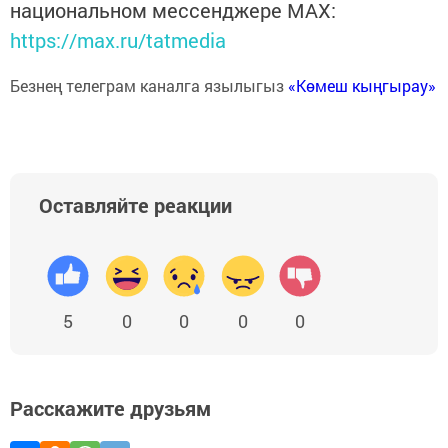
национальном мессенджере MАХ:
https://max.ru/tatmedia
Безнең телеграм каналга язылыгыз
«Көмеш кыңгырау»
Оставляйте реакции
5
0
0
0
0
Расскажите друзьям