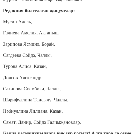
Редакция билгеләгән җиңүчеләр:
Мусин Адель,
Галиева Амелия, Актаныш
Зарипова Ясминә, Борай,
Сагдеева Сәйдә, Чаллы,
Турова Алиса, Казан,
Долгов Александр,
Сәхәпова Сөембикә, Чаллы,
Шәрифуллина Таңсылу, Чаллы,
Нәбиуллина Лилиана, Казан,
Самат, Данир, Сәйдә Галимҗановлар.
Барча катнашучыларга бик зур рәхмәт! Алга таба да сезне