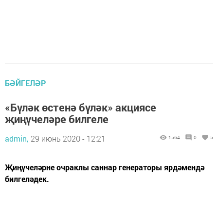
БӘЙГЕЛӘР
«Бүләк өстенә бүләк» акциясе
җиңүчеләре билгеле
admin,
29 июнь 2020 - 12:21
1564
0
5
Җиңүчеләрне очраклы саннар генераторы ярдәмендә
билгеләдек.