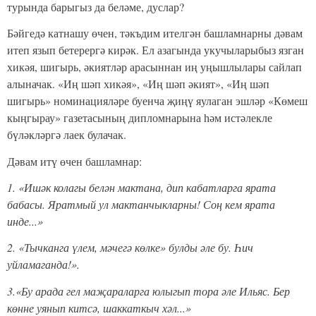
турында барыгыз да беләме, дуслар?
Бәйгедә катнашу өчен, тәкъдим ителгән башламнарны дәвам
итеп язып бетерергә кирәк. Ел азагында укучыларыбыз язган
хикәя, шигырь, әкиятләр арасыннан иң уңышлылары сайлап
алыначак. «Иң шәп хикәя», «Иң шәп әкият», «Иң шәп
шигырь» номинацияләре буенча җиңү яулаган эшләр «Көмеш
кыңгырау» газетасының дипломнарына һәм истәлекле
бүләкләргә лаек булачак.
Дәвам итү өчен башламнар:
1. «Ишәк колагы белән мактана, дип кабатларга ярата
бабасы. Яратмый ул мактанчыкларны! Соң кем ярата
инде...»
2. «Тычканга үлем, мәчегә көлке» булды әле бу. Һич
уйламаганда!».
3.«Бу арада гел маҗараларга юлыгып тора әле Ильяс. Бер
көнне уянып китсә, шаккаткыч хәл...»